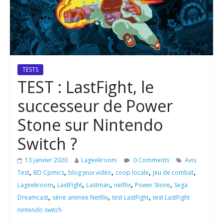
TESTS
TEST : LastFight, le
successeur de Power
Stone sur Nintendo
Switch ?
13 janvier 2020
Lageekroom
0 Comments
Avis
,
,
,
,
,
Test
BD Cpmics
blog jeux vidéo
coop locale
Jeu de combat
,
,
,
,
,
Lageekroom
LastFight
Lastman
netflix
Power Stone
Sega
,
,
,
Dreamcast
série animée Netflix
test LastFight
test LastFight
nintendo switch