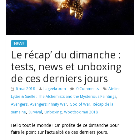
NEWS
Le récap’ du dimanche :
tests, news et unboxing
de ces derniers jours
6 mai 2018
Lageekroom
0 Comments
Atelier
,
Lydie & Suelle : The Alchemists and the Mysterious Paintings
,
,
,
Avengers
Avengers Infinity War
God of War
Récap de la
,
,
,
semaine
Survival
Unboxing
Wootbox mai 2018
Hello tout le monde ! On profite de ce dimanche pour
faire le point sur l’actualité de ces derniers jours.