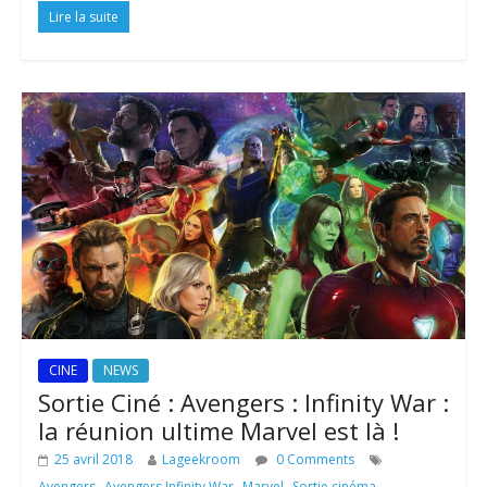
Lire la suite
CINE
NEWS
Sortie Ciné : Avengers : Infinity War :
la réunion ultime Marvel est là !
25 avril 2018
Lageekroom
0 Comments
,
,
,
Avengers
Avengers Infinity War
Marvel
Sortie cinéma