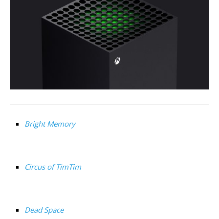
Bright Memory
Circus of TimTim
Dead Space