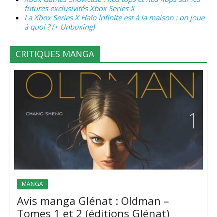
futures exclusivités Xbox Series X
La Xbox Series X Halo Infinite est à la maison : on joue
à quoi ? (+ Unboxing)
CRITIQUES MANGA
MANGA
Avis manga Glénat : Oldman –
Tomes 1 et 2 (éditions Glénat)