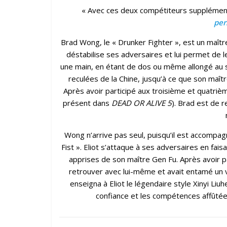
« Avec ces deux compétiteurs supplément
per
Brad Wong, le « Drunker Fighter », est un maître
déstabilise ses adversaires et lui permet de l
une main, en étant de dos ou même allongé au 
reculées de la Chine, jusqu’à ce que son maît
Après avoir participé aux troisième et quatrièm
présent dans
DEAD OR ALIVE 5
). Brad est de 
Wong n’arrive pas seul, puisqu’il est accompagn
Fist ». Eliot s’attaque à ses adversaires en fais
apprises de son maître Gen Fu. Après avoir pa
retrouver avec lui-même et avait entamé un 
enseigna à Eliot le légendaire style Xinyi Liu
confiance et les compétences affûtée