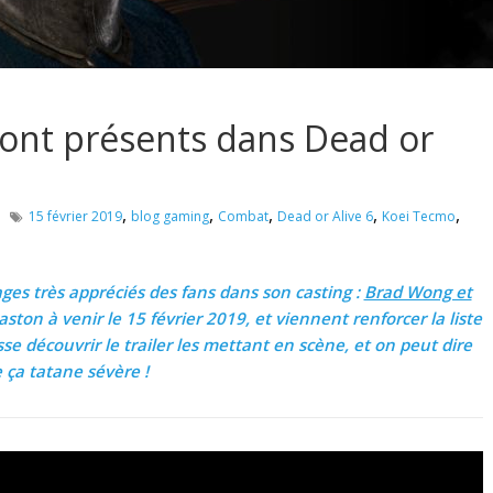
ront présents dans Dead or
,
,
,
,
,
15 février 2019
blog gaming
Combat
Dead or Alive 6
Koei Tecmo
ges très appréciés des fans dans son casting :
Brad Wong et
ston à venir le 15 février 2019, et viennent renforcer la liste
se découvrir le trailer les mettant en scène, et on peut dire
 ça tatane sévère !