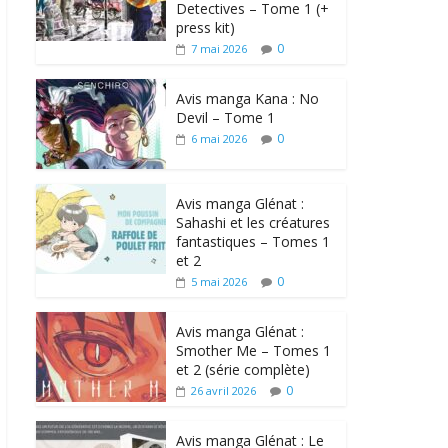
Detectives – Tome 1 (+
press kit)
0
7 mai 2026
Avis manga Kana : No
Devil – Tome 1
0
6 mai 2026
Avis manga Glénat :
Sahashi et les créatures
fantastiques – Tomes 1
et 2
0
5 mai 2026
Avis manga Glénat :
Smother Me – Tomes 1
et 2 (série complète)
0
26 avril 2026
Avis manga Glénat : Le