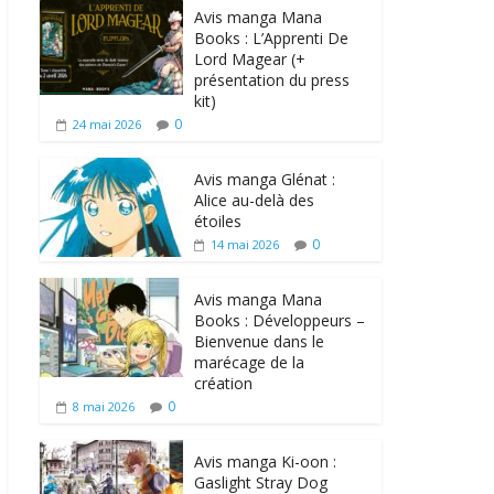
Avis manga Mana
Books : L’Apprenti De
Lord Magear (+
présentation du press
kit)
0
24 mai 2026
Avis manga Glénat :
Alice au-delà des
étoiles
0
14 mai 2026
Avis manga Mana
Books : Développeurs –
Bienvenue dans le
marécage de la
création
0
8 mai 2026
Avis manga Ki-oon :
Gaslight Stray Dog