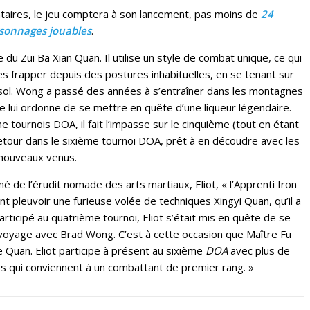
aires, le jeu comptera à son lancement, pas moins de
24
sonnages jouables
.
 du Zui Ba Xian Quan. Il utilise un style de combat unique, ce qui
es frapper depuis des postures inhabituelles, en se tenant sur
sol. Wong a passé des années à s’entraîner dans les montagnes
re lui ordonne de se mettre en quête d’une liqueur légendaire.
e tournois DOA, il fait l’impasse sur le cinquième (tout en étant
retour dans le sixième tournoi DOA, prêt à en découdre avec les
nouveaux venus.
é de l’érudit nomade des arts martiaux, Eliot, « l’Apprenti Iron
ant pleuvoir une furieuse volée de techniques Xingyi Quan, qu’il a
rticipé au quatrième tournoi, Eliot s’était mis en quête de se
voyage avec Brad Wong. C’est à cette occasion que Maître Fu
he Quan. Eliot participe à présent au sixième
DOA
avec plus de
s qui conviennent à un combattant de premier rang. »