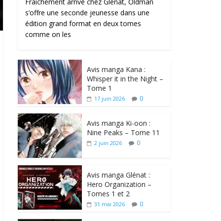
Fraîchement arrivé chez Glénat, Oldman
s’offre une seconde jeunesse dans une
édition grand format en deux tomes
comme on les
Avis manga Kana :
Whisper it in the Night –
Tome 1
0
17 juin 2026
Avis manga Ki-oon :
Nine Peaks – Tome 11
0
2 juin 2026
Avis manga Glénat :
Hero Organization –
Tomes 1 et 2
0
31 mai 2026