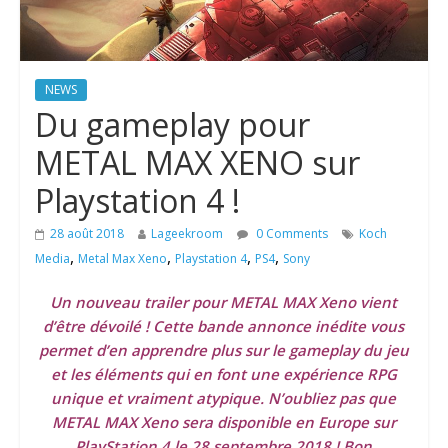
NEWS
Du gameplay pour
METAL MAX XENO sur
Playstation 4 !
28 août 2018
Lageekroom
0 Comments
Koch
,
,
,
,
Media
Metal Max Xeno
Playstation 4
PS4
Sony
Un nouveau trailer pour METAL MAX Xeno vient
d’être dévoilé ! Cette bande annonce inédite vous
permet d’en apprendre plus sur le gameplay du jeu
et les éléments qui en font une expérience RPG
unique et vraiment atypique. N’oubliez pas que
METAL MAX Xeno sera disponible en Europe sur
PlayStation 4 le 28 septembre 2018 ! Bon