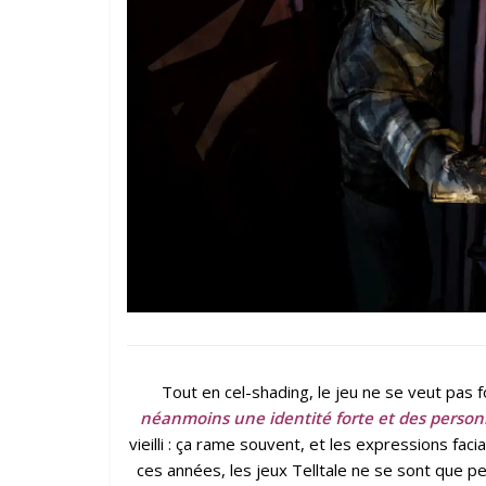
Tout en cel-shading, le jeu ne se veut pas 
néanmoins une identité forte et des perso
vieilli : ça rame souvent, et les expressions fa
ces années, les jeux Telltale ne se sont que p