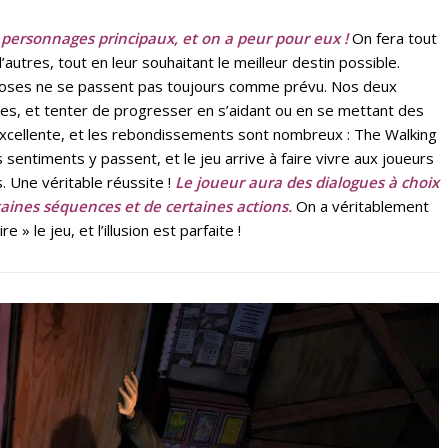
personnages principaux, et on a peur pour eux !
On fera tout
d’autres, tout en leur souhaitant le meilleur destin possible.
choses ne se passent pas toujours comme prévu. Nos deux
es, et tenter de progresser en s’aidant ou en se mettant des
 excellente, et les rebondissements sont nombreux : The Walking
entiments y passent, et le jeu arrive à faire vivre aux joueurs
 Une véritable réussite !
Le joueur aura des dialogues à choix
taines séquences et de certaines actions.
On a véritablement
e » le jeu, et l’illusion est parfaite !