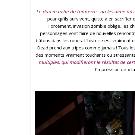
Le duo marche du tonnerre : on les aime nos 
pour qu’ils survivent, quitte à en sacrifier 
Forcément, invasion zombie oblige, les 
personnages vont faire de nouvelles rencontr
bâtons dans les roues. L’histoire est vraiment
Dead prend aux tripes comme jamais ! Tous les s
des moments vraiment touchants ou stressants.
multiples, qui modifieront le résultat de cer
l’impression de « fair