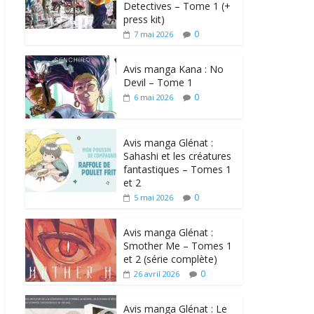
Detectives – Tome 1 (+
press kit)
0
7 mai 2026
Avis manga Kana : No
Devil – Tome 1
0
6 mai 2026
Avis manga Glénat :
Sahashi et les créatures
fantastiques – Tomes 1
et 2
0
5 mai 2026
Avis manga Glénat :
Smother Me – Tomes 1
et 2 (série complète)
0
26 avril 2026
Avis manga Glénat : Le