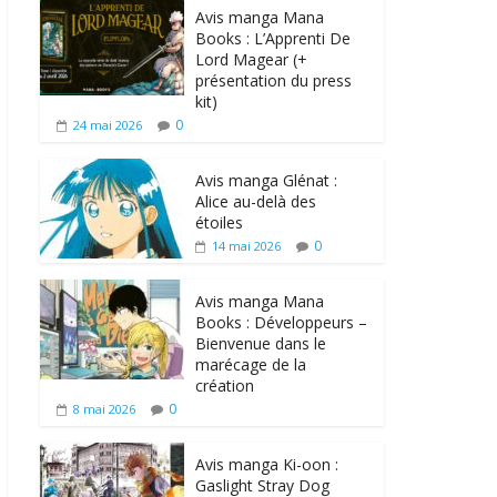
Avis manga Mana
Books : L’Apprenti De
Lord Magear (+
présentation du press
kit)
0
24 mai 2026
Avis manga Glénat :
Alice au-delà des
étoiles
0
14 mai 2026
Avis manga Mana
Books : Développeurs –
Bienvenue dans le
marécage de la
création
0
8 mai 2026
Avis manga Ki-oon :
Gaslight Stray Dog