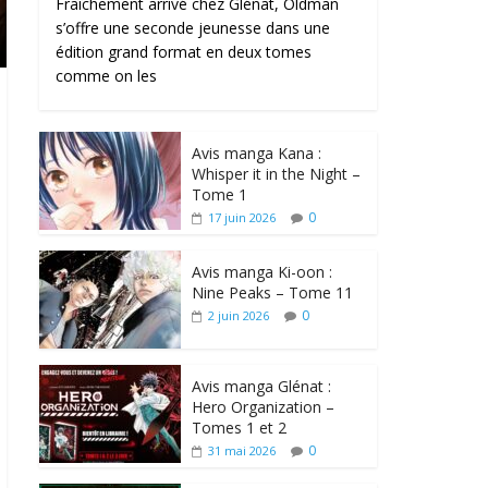
Fraîchement arrivé chez Glénat, Oldman
s’offre une seconde jeunesse dans une
édition grand format en deux tomes
comme on les
Avis manga Kana :
Whisper it in the Night –
Tome 1
0
17 juin 2026
Avis manga Ki-oon :
Nine Peaks – Tome 11
0
2 juin 2026
Avis manga Glénat :
Hero Organization –
Tomes 1 et 2
0
31 mai 2026