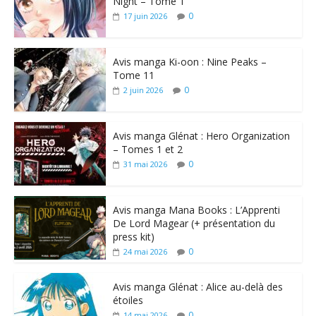
Night – Tome 1
0
17 juin 2026
Avis manga Ki-oon : Nine Peaks –
Tome 11
0
2 juin 2026
Avis manga Glénat : Hero Organization
– Tomes 1 et 2
0
31 mai 2026
Avis manga Mana Books : L’Apprenti
De Lord Magear (+ présentation du
press kit)
0
24 mai 2026
Avis manga Glénat : Alice au-delà des
étoiles
0
14 mai 2026