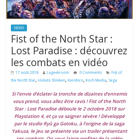
NEWS
Fist of the North Star :
Lost Paradise : découvrez
les combats en vidéo
17 août 2018
Lageekroom
0 Comments
Fist of
,
,
,
,
the North Star
Hokuto Shinken
Kenshiro
Koch Media
Sega
Si l’envie d’éclater la tronche de dizaines d’ennemis
vous prend, vous allez être ravis ! Fist of the North
Star : Lost Paradise déboule le 2 octobre 2018 sur
Playstation 4, et ça va saigner sévère ! Développé
par le studio Ryû ga Gotoku, à l’origine de la saga
Yakuza, le jeu se présente via un trailer présentant
ses combats. On vous laisse profiter de la vidéo