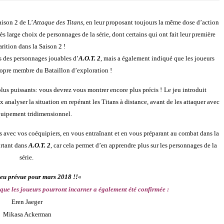
aison 2 de L’
Attaque des Titans
, en leur proposant toujours la même dose d’action
ès large choix de personnages de la série, dont certains qui ont fait leur première
rition dans la Saison 2 !
s des personnages jouables d’
A.O.T. 2
, mais a également indiqué que les joueurs
ropre membre du Bataillon d’exploration !
plus puissants: vous devrez vous montrer encore plus précis !
Le jeu introduit
x analyser la situation en repérant les Titans à distance, avant de les attaquer avec
quipement tridimensionnel.
s avec vos coéquipiers, en vous entraînant et en vous préparant au combat dans la
ortant dans
A.O.T. 2
, car cela permet d’en apprendre plus sur les personnages de la
série.
jeu prévue pour mars 2018 !!
«
que les joueurs pourront incarner a également été confirmée :
Eren Jaeger
Mikasa Ackerman