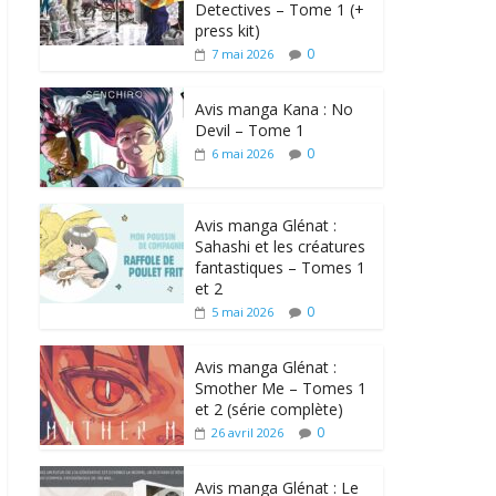
Detectives – Tome 1 (+
press kit)
0
7 mai 2026
Avis manga Kana : No
Devil – Tome 1
0
6 mai 2026
Avis manga Glénat :
Sahashi et les créatures
fantastiques – Tomes 1
et 2
0
5 mai 2026
Avis manga Glénat :
Smother Me – Tomes 1
et 2 (série complète)
0
26 avril 2026
Avis manga Glénat : Le