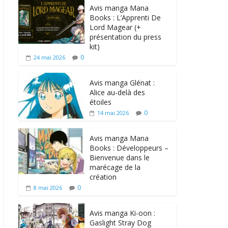
Avis manga Mana
Books : L’Apprenti De
Lord Magear (+
présentation du press
kit)
0
24 mai 2026
Avis manga Glénat :
Alice au-delà des
étoiles
0
14 mai 2026
Avis manga Mana
Books : Développeurs –
Bienvenue dans le
marécage de la
création
0
8 mai 2026
Avis manga Ki-oon :
Gaslight Stray Dog