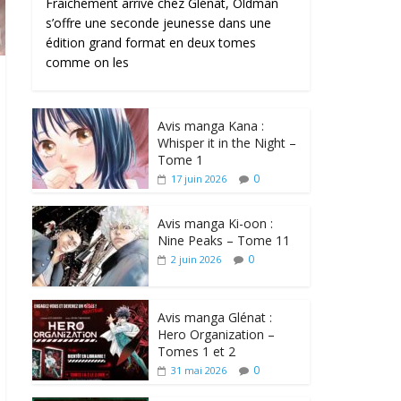
Fraîchement arrivé chez Glénat, Oldman
s’offre une seconde jeunesse dans une
édition grand format en deux tomes
comme on les
Avis manga Kana :
Whisper it in the Night –
Tome 1
0
17 juin 2026
Avis manga Ki-oon :
Nine Peaks – Tome 11
0
2 juin 2026
Avis manga Glénat :
Hero Organization –
Tomes 1 et 2
0
31 mai 2026