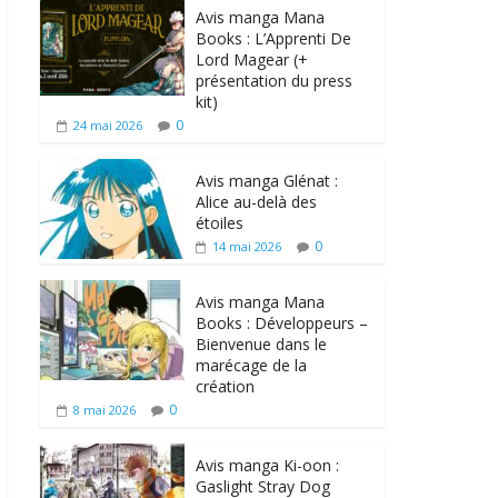
Avis manga Mana
Books : L’Apprenti De
Lord Magear (+
présentation du press
kit)
0
24 mai 2026
Avis manga Glénat :
Alice au-delà des
étoiles
0
14 mai 2026
Avis manga Mana
Books : Développeurs –
Bienvenue dans le
marécage de la
création
0
8 mai 2026
Avis manga Ki-oon :
Gaslight Stray Dog