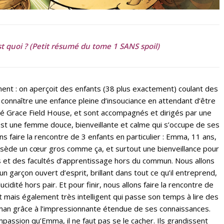
t quoi ? (Petit résumé du tome 1 SANS spoil)
t : on aperçoit des enfants (38 plus exactement) coulant des
r connaître une enfance pleine d’insouciance en attendant d’être
elé Grace Field House, et sont accompagnés et dirigés par une
 une femme douce, bienveillante et calme qui s’occupe de ses
ns faire la rencontre de 3 enfants en particulier : Emma, 11 ans,
ossède un cœur gros comme ça, et surtout une bienveillance pour
es et des facultés d’apprentissage hors du commun. Nous allons
 garçon ouvert d’esprit, brillant dans tout ce qu’il entreprend,
cidité hors pair. Et pour finir, nous allons faire la rencontre de
 mais également très intelligent qui passe son temps à lire des
Norman grâce à l’impressionnante étendue de ses connaissances.
ssion qu’Emma, il ne faut pas se le cacher. Ils grandissent