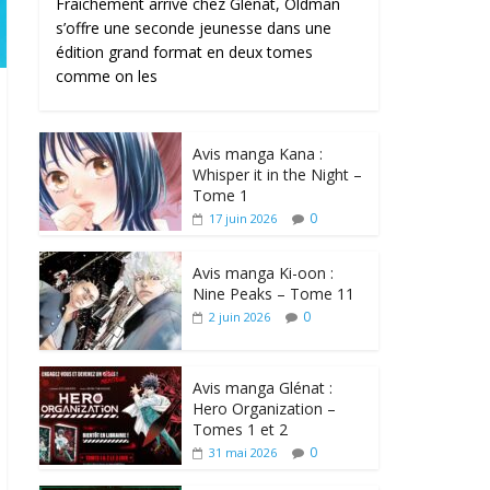
Fraîchement arrivé chez Glénat, Oldman
s’offre une seconde jeunesse dans une
édition grand format en deux tomes
comme on les
Avis manga Kana :
Whisper it in the Night –
Tome 1
0
17 juin 2026
Avis manga Ki-oon :
Nine Peaks – Tome 11
0
2 juin 2026
Avis manga Glénat :
Hero Organization –
Tomes 1 et 2
0
31 mai 2026