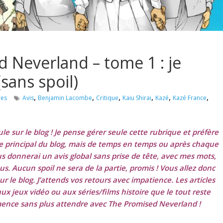
 Neverland – tome 1 : je
sans spoil)
,
,
,
,
,
,
res
Avis
Benjamin Lacombe
Critique
Kaiu Shirai
Kazé
Kazé France
e sur le blog ! Je pense gérer seule cette rubrique et préfère
me principal du blog, mais de temps en temps ou après chaque
s donnerai un avis global sans prise de tête, avec mes mots,
ous. Aucun spoil ne sera de la partie, promis ! Vous allez donc
r le blog. J’attends vos retours avec impatience. Les articles
aux jeux
vidéo
ou aux séries/films histoire que le tout reste
mmence sans plus attendre avec The Promised Neverland !