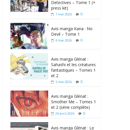
Detectives – Tome 1 (+
press kit)
0
7 mai 2026
Avis manga Kana : No
Devil – Tome 1
0
6 mai 2026
Avis manga Glénat :
Sahashi et les créatures
fantastiques – Tomes 1
et 2
0
5 mai 2026
Avis manga Glénat :
Smother Me – Tomes 1
et 2 (série complète)
0
26 avril 2026
Avis manga Glénat : Le