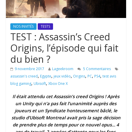
NOS INVITÉS
TESTS
TEST : Assassin’s Creed
Origins, l’épisode qui fait
du bien ?
9 novembre 2017
Lageekroom
5 Commentaires
,
,
,
,
,
,
assassin's creed
Egypte
jeux vidéo
Origins
PC
PS4
test avis
,
,
blog gaming
Ubisoft
Xbox One X
Il était attendu cet Assassin’s creed Origins ! Après
un Unity qui n’a pas fait l’unanimité auprès des
joueurs et un Syndicate honteusement bâclé, le
studio d’Ubisoft Montreal avait pris la sage décision
de prendre plus de temps pour ce nouvel opus… 4
ans de travail, 2 années d’attente pour les fans.