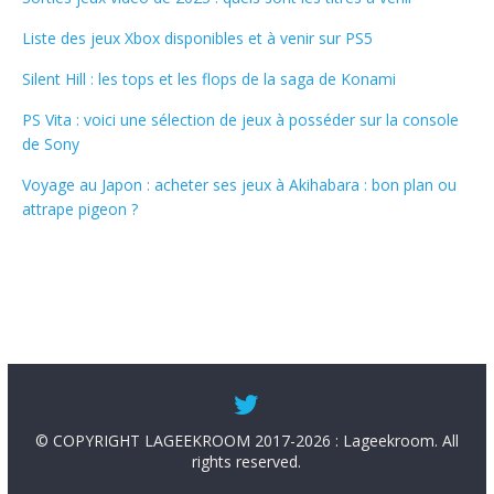
Liste des jeux Xbox disponibles et à venir sur PS5
Silent Hill : les tops et les flops de la saga de Konami
PS Vita : voici une sélection de jeux à posséder sur la console
de Sony
Voyage au Japon : acheter ses jeux à Akihabara : bon plan ou
attrape pigeon ?
© COPYRIGHT LAGEEKROOM 2017-2026 : Lageekroom. All
rights reserved.