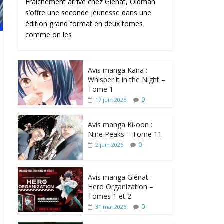
Fraîchement arrivé chez Glénat, Oldman
s’offre une seconde jeunesse dans une
édition grand format en deux tomes
comme on les
Avis manga Kana :
Whisper it in the Night –
Tome 1
0
17 juin 2026
Avis manga Ki-oon :
Nine Peaks – Tome 11
0
2 juin 2026
Avis manga Glénat :
Hero Organization –
Tomes 1 et 2
0
31 mai 2026