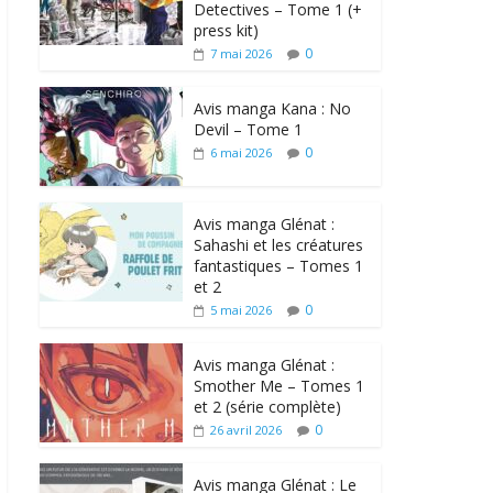
Detectives – Tome 1 (+
press kit)
0
7 mai 2026
Avis manga Kana : No
Devil – Tome 1
0
6 mai 2026
Avis manga Glénat :
Sahashi et les créatures
fantastiques – Tomes 1
et 2
0
5 mai 2026
Avis manga Glénat :
Smother Me – Tomes 1
et 2 (série complète)
0
26 avril 2026
Avis manga Glénat : Le