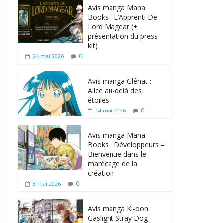
Avis manga Mana
Books : L’Apprenti De
Lord Magear (+
présentation du press
kit)
0
24 mai 2026
Avis manga Glénat :
Alice au-delà des
étoiles
0
14 mai 2026
Avis manga Mana
Books : Développeurs –
Bienvenue dans le
marécage de la
création
0
8 mai 2026
Avis manga Ki-oon :
Gaslight Stray Dog