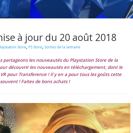
 mise à jour du 20 août 2018
,
,
laystation Store
PS Store
Sorties de la semaine
s partageons les nouveautés du Playstation Store de la
our découvrir les nouveautés en téléchargement, dont le
 pour Transference ! Il y en a pour tous les goûts cette
ouvent ! Faites de bons achats !