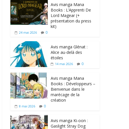
Avis manga Mana
Books : L’Apprenti De
Lord Magear (+
présentation du press
kit)
0
24 mai 2026
Avis manga Glénat :
Alice au-delà des
étoiles
0
14 mai 2026
Avis manga Mana
Books : Développeurs –
Bienvenue dans le
marécage de la
création
0
8 mai 2026
Avis manga Ki-oon :
Gaslight Stray Dog