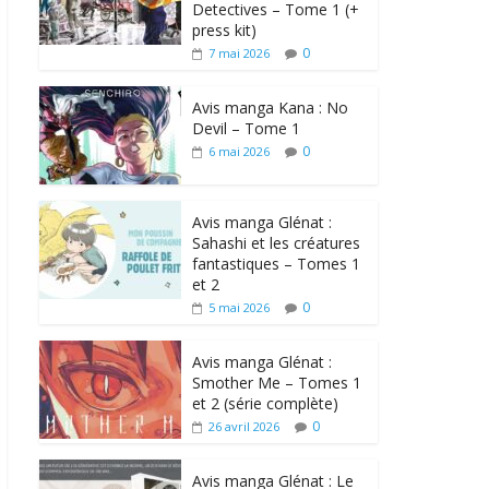
Detectives – Tome 1 (+
press kit)
0
7 mai 2026
Avis manga Kana : No
Devil – Tome 1
0
6 mai 2026
Avis manga Glénat :
Sahashi et les créatures
fantastiques – Tomes 1
et 2
0
5 mai 2026
Avis manga Glénat :
Smother Me – Tomes 1
et 2 (série complète)
0
26 avril 2026
Avis manga Glénat : Le