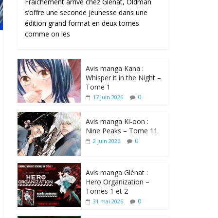
Fraîchement arrivé chez Glénat, Oldman
s’offre une seconde jeunesse dans une
édition grand format en deux tomes
comme on les
Avis manga Kana :
Whisper it in the Night –
Tome 1
0
17 juin 2026
Avis manga Ki-oon :
Nine Peaks – Tome 11
0
2 juin 2026
Avis manga Glénat :
Hero Organization –
Tomes 1 et 2
0
31 mai 2026