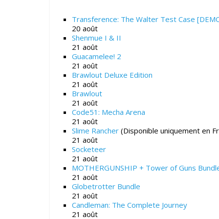
Transference: The Walter Test Case [DEM
20 août
Shenmue I & II
21 août
Guacamelee! 2
21 août
Brawlout Deluxe Edition
21 août
Brawlout
21 août
Code51: Mecha Arena
21 août
Slime Rancher
(Disponible uniquement en F
21 août
Socketeer
21 août
MOTHERGUNSHIP + Tower of Guns Bundl
21 août
Globetrotter Bundle
21 août
Candleman: The Complete Journey
21 août