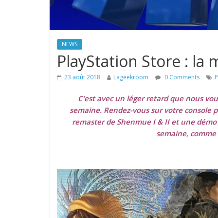
NEWS
PlayStation Store : la
23 août 2018
Lageekroom
0 Comments
P
C’est avec un léger retard que nous vou
semaine. Rendez-vous sur votre console p
remaster de Shenmue I & II et une démo VR
semaine, comme s