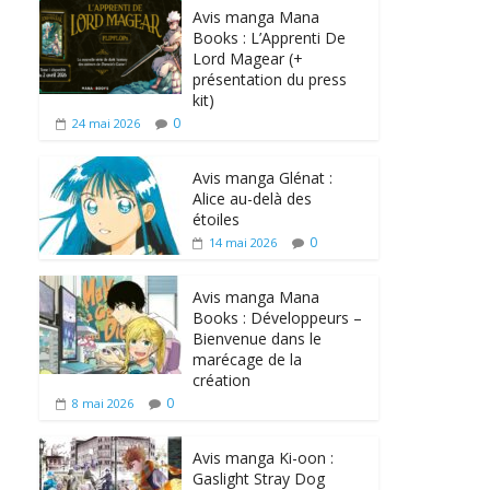
Avis manga Mana
Books : L’Apprenti De
Lord Magear (+
présentation du press
kit)
0
24 mai 2026
Avis manga Glénat :
Alice au-delà des
étoiles
0
14 mai 2026
Avis manga Mana
Books : Développeurs –
Bienvenue dans le
marécage de la
création
0
8 mai 2026
Avis manga Ki-oon :
Gaslight Stray Dog