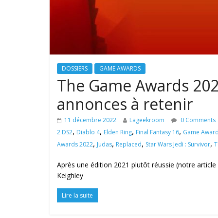
DOSSIERS
GAME AWARDS
The Game Awards 2022 
annonces à retenir
11 décembre 2022
Lageekroom
0 Comments
,
,
,
,
2 DS2
Diablo 4
Elden Ring
Final Fantasy 16
Game Award
,
,
,
,
Awards 2022
Judas
Replaced
Star Wars Jedi : Survivor
T
Après une édition 2021 plutôt réussie (notre articl
Keighley
Lire la suite