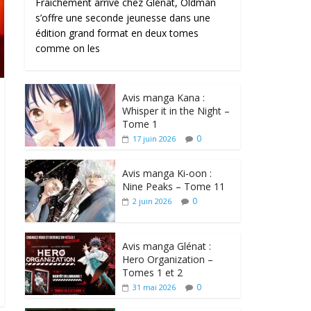
Fraîchement arrivé chez Glénat, Oldman
s’offre une seconde jeunesse dans une
édition grand format en deux tomes
comme on les
Avis manga Kana :
Whisper it in the Night –
Tome 1
0
17 juin 2026
Avis manga Ki-oon :
Nine Peaks – Tome 11
0
2 juin 2026
Avis manga Glénat :
Hero Organization –
Tomes 1 et 2
0
31 mai 2026