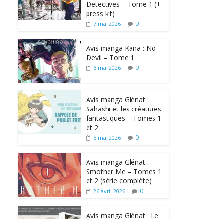
Detectives – Tome 1 (+
press kit)
0
7 mai 2026
Avis manga Kana : No
Devil – Tome 1
0
6 mai 2026
Avis manga Glénat :
Sahashi et les créatures
fantastiques – Tomes 1
et 2
0
5 mai 2026
Avis manga Glénat :
Smother Me – Tomes 1
et 2 (série complète)
0
26 avril 2026
Avis manga Glénat : Le