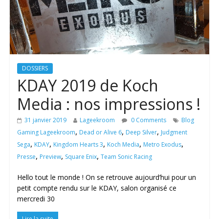
DOSSIERS
KDAY 2019 de Koch
Media : nos impressions !
31 janvier 2019
Lageekroom
0 Comments
Blog
,
,
,
Gaming Lageekroom
Dead or Alive 6
Deep Silver
Judgment
,
,
,
,
,
Sega
KDAY
Kingdom Hearts 3
Koch Media
Metro Exodus
,
,
,
Presse
Preview
Square Enix
Team Sonic Racing
Hello tout le monde ! On se retrouve aujourd’hui pour un
petit compte rendu sur le KDAY, salon organisé ce
mercredi 30
Lire la suite