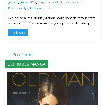
,
,
,
,
gaming
janvier 2019
Kingdom Hearts 3
PS Store
Sony
,
Playstation 4
Téléchargements
Les nouveautés du PlayStation Store sont de retour cette
semaine ! Et c’est un nouveau gros jeu très attendu qui
Lire la suite
← Précédent
CRITIQUES MANGA