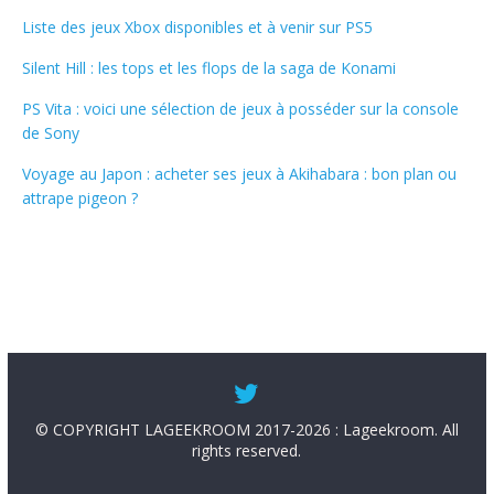
Liste des jeux Xbox disponibles et à venir sur PS5
Silent Hill : les tops et les flops de la saga de Konami
PS Vita : voici une sélection de jeux à posséder sur la console
de Sony
Voyage au Japon : acheter ses jeux à Akihabara : bon plan ou
attrape pigeon ?
© COPYRIGHT LAGEEKROOM 2017-2026 : Lageekroom. All
rights reserved.