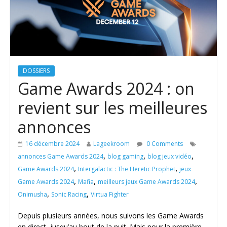
DOSSIERS
Game Awards 2024 : on
revient sur les meilleures
annonces
16 décembre 2024
Lageekroom
0 Comments
,
,
,
annonces Game Awards 2024
blog gaming
blog jeux vidéo
,
,
Game Awards 2024
Intergalactic : The Heretic Prophet
jeux
,
,
,
Game Awards 2024
Mafia
meilleurs jeux Game Awards 2024
,
,
Onimusha
Sonic Racing
Virtua Fighter
Depuis plusieurs années, nous suivons les Game Awards
en direct, jusqu’au bout de la nuit. Mais pour la première