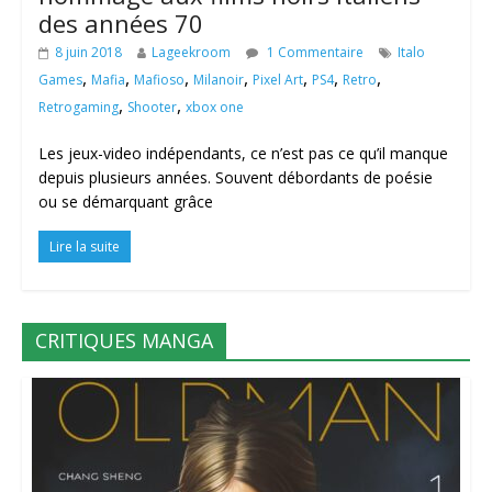
des années 70
8 juin 2018
Lageekroom
1 Commentaire
Italo
,
,
,
,
,
,
,
Games
Mafia
Mafioso
Milanoir
Pixel Art
PS4
Retro
,
,
Retrogaming
Shooter
xbox one
Les jeux-video indépendants, ce n’est pas ce qu’il manque
depuis plusieurs années. Souvent débordants de poésie
ou se démarquant grâce
Lire la suite
CRITIQUES MANGA