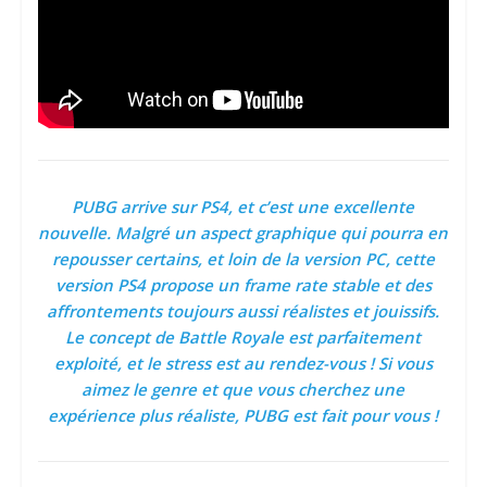
PUBG arrive sur PS4, et c’est une excellente
nouvelle. Malgré un aspect graphique qui pourra en
repousser certains, et loin de la version PC, cette
version PS4 propose un frame rate stable et des
affrontements toujours aussi réalistes et jouissifs.
Le concept de Battle Royale est parfaitement
exploité, et le stress est au rendez-vous ! Si vous
aimez le genre et que vous cherchez une
expérience plus réaliste, PUBG est fait pour vous !