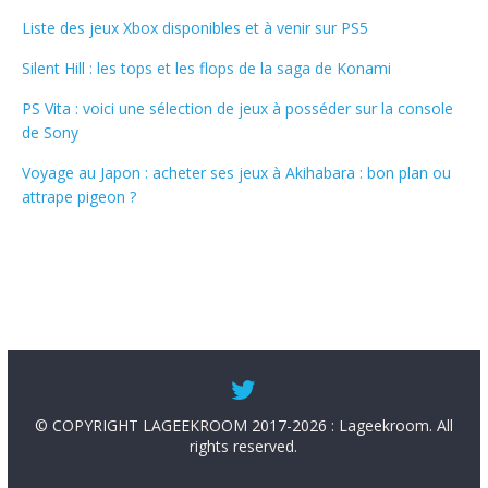
Liste des jeux Xbox disponibles et à venir sur PS5
Silent Hill : les tops et les flops de la saga de Konami
PS Vita : voici une sélection de jeux à posséder sur la console
de Sony
Voyage au Japon : acheter ses jeux à Akihabara : bon plan ou
attrape pigeon ?
© COPYRIGHT LAGEEKROOM 2017-2026 : Lageekroom. All
rights reserved.