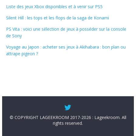
Liste des jeux Xbox disponibles et à venir sur PS5
Silent Hill : les tops et les flops de la saga de Konami
PS Vita : voici une sélection de jeux à posséder sur la console
de Sony
Voyage au Japon : acheter ses jeux à Akihabara : bon plan ou
attrape pigeon ?
© COPYRIGHT LAGEEKROOM 2017-2026 : Lageekroom. All
rights reserved.