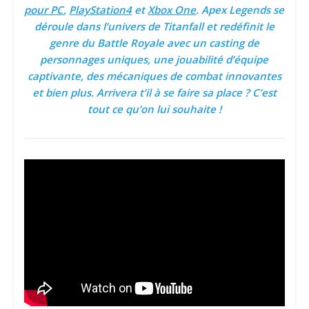
pour PC
,
PlayStation4
et
Xbox One
. Apex Legends se
déroule dans l’univers de Titanfall et redéfinit le
genre du Battle Royale avec un casting de
personnages uniques, une jouabilité d’équipe
captivante, des mécaniques de combat innovantes
et bien plus. Arrivera t’il à se faire sa place ? C’est
tout ce qu’on lui souhaite !