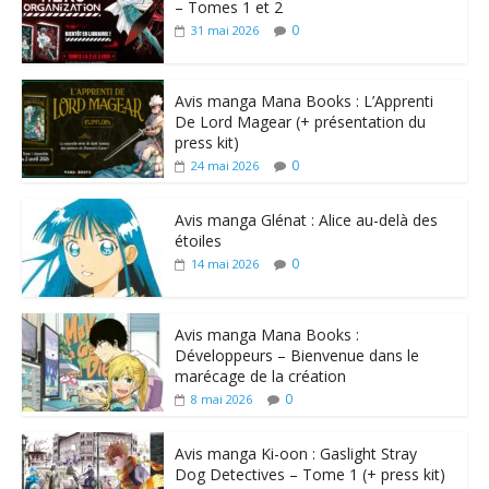
– Tomes 1 et 2
0
31 mai 2026
Avis manga Mana Books : L’Apprenti
De Lord Magear (+ présentation du
press kit)
0
24 mai 2026
Avis manga Glénat : Alice au-delà des
étoiles
0
14 mai 2026
Avis manga Mana Books :
Développeurs – Bienvenue dans le
marécage de la création
0
8 mai 2026
Avis manga Ki-oon : Gaslight Stray
Dog Detectives – Tome 1 (+ press kit)