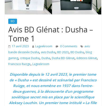
BD
Avis BD Glénat : Dusha –
Tome 1
17 avril 2023
Lageekroom
0 Comments
avis
,
,
,
,
bande dessinée Dusha
avis Dusha
BD 2023
BD Dusha
blog
,
,
,
,
,
gaming
critique Dusha
Dusha
Dusha BD Glénat
éditions Glénat
,
Francisco Ruizge
Lageekroom
Disponible depuis le 12 avril 2023, le premier tome
de « Dusha » est dessiné et scénarisé par Francisco
Ruizge, et nous emmène en 1937 dans l’entre-
deux-guerres, à la découverte d’un programme
soviétique secret mis en place par le scientifique
Aleksey Louzhin. Un premier tome intitulé « La fille