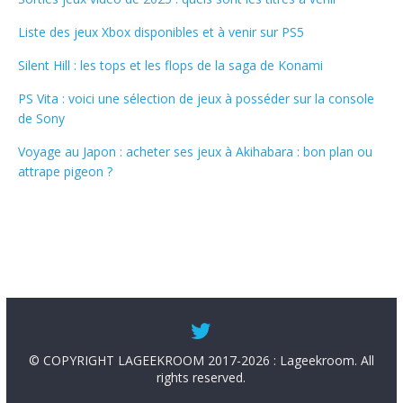
Liste des jeux Xbox disponibles et à venir sur PS5
Silent Hill : les tops et les flops de la saga de Konami
PS Vita : voici une sélection de jeux à posséder sur la console
de Sony
Voyage au Japon : acheter ses jeux à Akihabara : bon plan ou
attrape pigeon ?
© COPYRIGHT LAGEEKROOM 2017-2026 : Lageekroom. All
rights reserved.