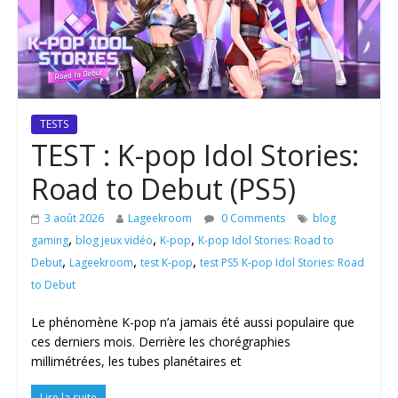
TESTS
TEST : K-pop Idol Stories:
Road to Debut (PS5)
3 août 2026
Lageekroom
0 Comments
blog
,
,
,
gaming
blog jeux vidéo
K-pop
K-pop Idol Stories: Road to
,
,
,
Debut
Lageekroom
test K-pop
test PS5 K-pop Idol Stories: Road
to Debut
Le phénomène K-pop n’a jamais été aussi populaire que
ces derniers mois. Derrière les chorégraphies
millimétrées, les tubes planétaires et
Lire la suite