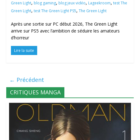
,
,
,
,
Green Light
blog gaming
blog jeux vidéo
Lageekroom
test The
,
,
Green Light
test The Green Light PS5
The Green Light
Après une sortie sur PC début 2026, The Green Light
arrive sur PS5 avec l’ambition de séduire les amateurs
d’horreur
Lire la suite
← Précédent
CRITIQUES MANGA