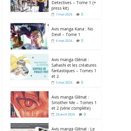
Detectives – Tome 1 (+
press kit)
0
7 mai 2026
Avis manga Kana : No
Devil – Tome 1
0
6 mai 2026
Avis manga Glénat :
Sahashi et les créatures
fantastiques – Tomes 1
et 2
0
5 mai 2026
Avis manga Glénat :
Smother Me – Tomes 1
et 2 (série complète)
0
26 avril 2026
Avis manga Glénat : Le