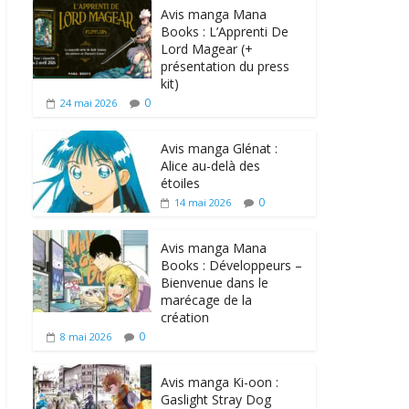
Avis manga Mana
Books : L’Apprenti De
Lord Magear (+
présentation du press
kit)
0
24 mai 2026
Avis manga Glénat :
Alice au-delà des
étoiles
0
14 mai 2026
Avis manga Mana
Books : Développeurs –
Bienvenue dans le
marécage de la
création
0
8 mai 2026
Avis manga Ki-oon :
Gaslight Stray Dog