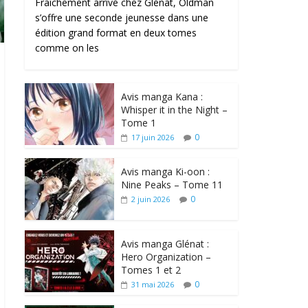
Fraîchement arrivé chez Glénat, Oldman
s’offre une seconde jeunesse dans une
édition grand format en deux tomes
comme on les
Avis manga Kana :
Whisper it in the Night –
Tome 1
0
17 juin 2026
Avis manga Ki-oon :
Nine Peaks – Tome 11
0
2 juin 2026
Avis manga Glénat :
Hero Organization –
Tomes 1 et 2
0
31 mai 2026