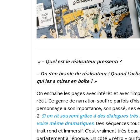
» – Quel est le réalisateur pressenti ?
– On s’en branle du réalisateur ! Quand t’achèt
qui les a mises en boîte ? »
On enchaîne les pages avec intérêt et avec l’i
récit. Ce genre de narration souffre parfois d’his
personnage a son importance, son passé, ses en
2.
Si on rit souvent grâce à des dialogues très
voire même dramatiques
. Des séquences touch
trait rond et immersif. C’est vraiment très beau,
parfaitement à l’époque. Un côté « rétro » qui fo