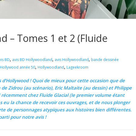
d – Tomes 1 et 2 (Fluide
,
,
,
vis BD
avis BD Hollywoodland
avis Hollywoodland
bande dessinée
,
,
Hollywood année 50
Hollywoodland
Lageekroom
ns d’Hollywood ! Quoi de mieux pour cette occasion que de
e Zidrou (au scénario), Eric Maltaite (au dessin) et Philippe
rti récemment chez Fluide Glacial (le premier volume étant
s eu la chance de recevoir ces ouvrages, et de nous plonger
te de personnages atypiques aux histoires bien différentes.
parti pour notre avis !