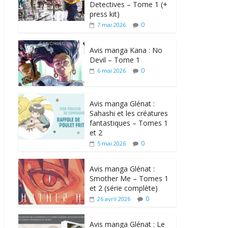
Detectives – Tome 1 (+
press kit)
0
7 mai 2026
Avis manga Kana : No
Devil – Tome 1
0
6 mai 2026
Avis manga Glénat :
Sahashi et les créatures
fantastiques – Tomes 1
et 2
0
5 mai 2026
Avis manga Glénat :
Smother Me – Tomes 1
et 2 (série complète)
0
26 avril 2026
Avis manga Glénat : Le