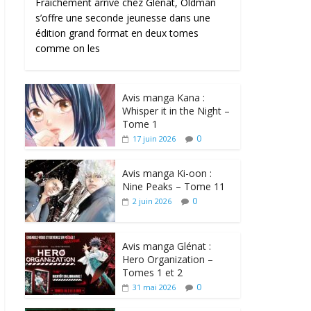
Fraîchement arrivé chez Glénat, Oldman
s’offre une seconde jeunesse dans une
édition grand format en deux tomes
comme on les
Avis manga Kana :
Whisper it in the Night –
Tome 1
0
17 juin 2026
Avis manga Ki-oon :
Nine Peaks – Tome 11
0
2 juin 2026
Avis manga Glénat :
Hero Organization –
Tomes 1 et 2
0
31 mai 2026