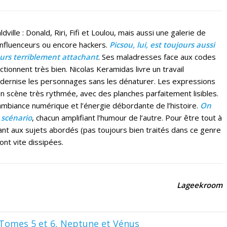
ille : Donald, Riri, Fifi et Loulou, mais aussi une galerie de
influenceurs ou encore hackers.
Picsou, lui, est toujours aussi
ours terriblement attachant
. Ses maladresses face aux codes
ionnent très bien. Nicolas Keramidas livre un travail
odernise les personnages sans les dénaturer. Les expressions
en scène très rythmée, avec des planches parfaitement lisibles.
ambiance numérique et l’énergie débordante de l’histoire.
On
 scénario
, chacun amplifiant l’humour de l’autre. Pour être tout à
ant aux sujets abordés (pas toujours bien traités dans ce genre
ont vite dissipées.
Lageekroom
e Tomes 5 et 6, Neptune et Vénus