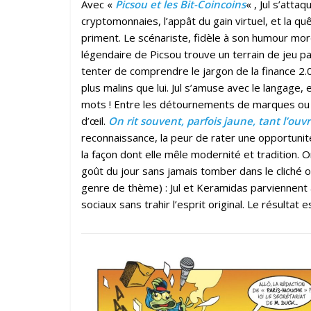
Avec «
Picsou et les Bit-Coincoins
« , Jul s’atta
cryptomonnaies, l’appât du gain virtuel, et la quê
priment. Le scénariste, fidèle à son humour morda
légendaire de Picsou trouve un terrain de jeu par
tenter de comprendre le jargon de la finance 2.0
plus malins que lui. Jul s’amuse avec le langag
mots ! Entre les détournements de marques ou le
d’œil.
On rit souvent, parfois jaune, tant l’ouv
reconnaissance, la peur de rater une opportunité,
la façon dont elle mêle modernité et tradition. 
goût du jour sans jamais tomber dans le cliché o
genre de thème) : Jul et Keramidas parviennent
sociaux sans trahir l’esprit original. Le résultat 