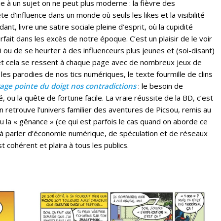
que à un sujet on ne peut plus moderne : la fièvre des
te d’influence dans un monde où seuls les likes et la visibilité
nt, livre une satire sociale pleine d’esprit, où la cupidité
fait dans les excès de notre époque. C’est un plaisir de le voir
 ou de se heurter à des influenceurs plus jeunes et (soi-disant)
e, et cela se ressent à chaque page avec de nombreux jeux de
s parodies de nos tics numériques, le texte fourmille de clins
rage pointe du doigt nos contradictions
: le besoin de
 ou la quête de fortune facile. La vraie réussite de la BD, c’est
On retrouve l’univers familier des aventures de Picsou, remis au
u la « gênance » (ce qui est parfois le cas quand on aborde ce
 à parler d’économie numérique, de spéculation et de réseaux
est cohérent et plaira à tous les publics.