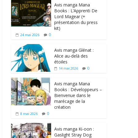
Avis manga Mana
Books : L’Apprenti De
Lord Magear (+
présentation du press
kit)
0
24 mai 2026
Avis manga Glénat :
Alice au-delà des
étoiles
0
14 mai 2026
Avis manga Mana
Books : Développeurs –
Bienvenue dans le
marécage de la
création
0
8 mai 2026
Avis manga Ki-oon :
Gaslight Stray Dog