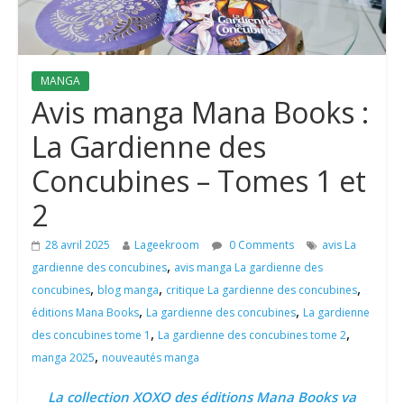
MANGA
Avis manga Mana Books :
La Gardienne des
Concubines – Tomes 1 et
2
28 avril 2025
Lageekroom
0 Comments
avis La
,
gardienne des concubines
avis manga La gardienne des
,
,
,
concubines
blog manga
critique La gardienne des concubines
,
,
éditions Mana Books
La gardienne des concubines
La gardienne
,
,
des concubines tome 1
La gardienne des concubines tome 2
,
manga 2025
nouveautés manga
La collection XOXO des éditions Mana Books va