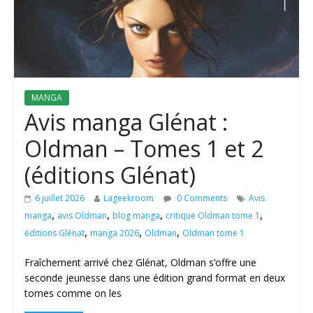
MANGA
Avis manga Glénat :
Oldman – Tomes 1 et 2
(éditions Glénat)
6 juillet 2026
Lageekroom
0 Comments
Avis
,
,
,
,
manga
avis Oldman
blog manga
critique Oldman tome 1
,
,
,
éditions Glénat
manga 2026
Oldman
Oldman tome 1
Fraîchement arrivé chez Glénat, Oldman s’offre une
seconde jeunesse dans une édition grand format en deux
tomes comme on les