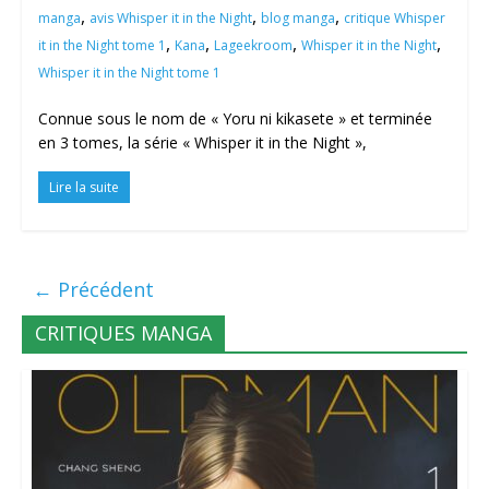
,
,
,
manga
avis Whisper it in the Night
blog manga
critique Whisper
,
,
,
,
it in the Night tome 1
Kana
Lageekroom
Whisper it in the Night
Whisper it in the Night tome 1
Connue sous le nom de « Yoru ni kikasete » et terminée
en 3 tomes, la série « Whisper it in the Night »,
Lire la suite
← Précédent
CRITIQUES MANGA