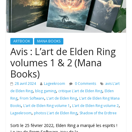
ARTBOOK
MANA BOOKS
Avis : L’art de Elden Ring
volumes 1 & 2 (Mana
Books)
28 avril 2024
Lageekroom
0 Comments
avis L’art
,
,
,
de Elden Ring
blog gaming
critique L’art de Elden Ring
Elden
,
,
,
Ring
From Software
L’art de Elden Ring
L’art de Elden Ring Mana
,
,
,
Books
L’art de Elden Ring volume 1
L’art de Elden Ring volume 2
,
,
Lageekroom
photos L’art de Elden Ring
Shadow of the Erdtree
Sorti le 25 février 2022, Elden Ring a marqué les esprits !
Le jeu de From Software, issu de la