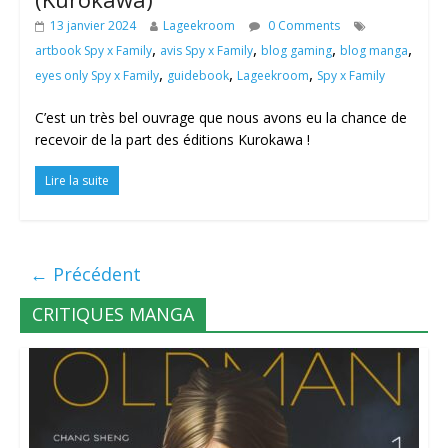
13 janvier 2024
Lageekroom
0 Comments
,
,
,
,
artbook Spy x Family
avis Spy x Family
blog gaming
blog manga
,
,
,
eyes only Spy x Family
guidebook
Lageekroom
Spy x Family
C’est un très bel ouvrage que nous avons eu la chance de
recevoir de la part des éditions Kurokawa !
Lire la suite
← Précédent
CRITIQUES MANGA