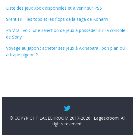
Liste des jeux Xbox disponibles et à venir sur PS5
Silent Hill : les tops et les flops de la saga de Konami
PS Vita : voici une sélection de jeux à posséder sur la console
de Sony
Voyage au Japon : acheter ses jeux à Akihabara : bon plan ou
attrape pigeon ?
© COPYRIGHT LAGEEKROOM 2017-2026 : Lageekroom. All
rights reserved.