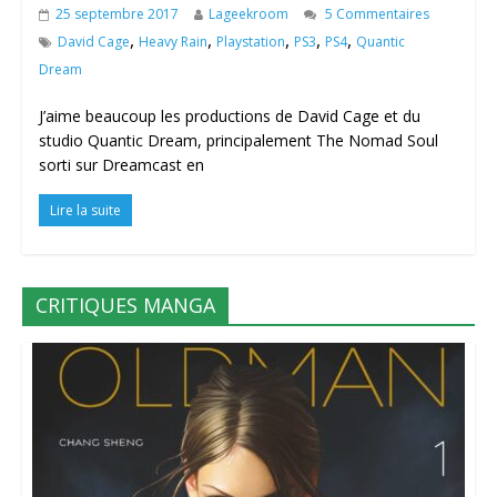
25 septembre 2017
Lageekroom
5 Commentaires
,
,
,
,
,
David Cage
Heavy Rain
Playstation
PS3
PS4
Quantic
Dream
J’aime beaucoup les productions de David Cage et du
studio Quantic Dream, principalement The Nomad Soul
sorti sur Dreamcast en
Lire la suite
CRITIQUES MANGA