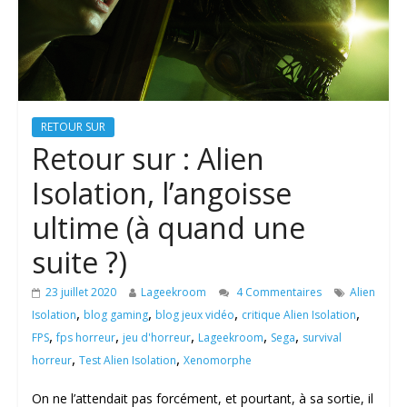
RETOUR SUR
Retour sur : Alien
Isolation, l’angoisse
ultime (à quand une
suite ?)
23 juillet 2020
Lageekroom
4 Commentaires
Alien
,
,
,
,
Isolation
blog gaming
blog jeux vidéo
critique Alien Isolation
,
,
,
,
,
FPS
fps horreur
jeu d'horreur
Lageekroom
Sega
survival
,
,
horreur
Test Alien Isolation
Xenomorphe
On ne l’attendait pas forcément, et pourtant, à sa sortie, il