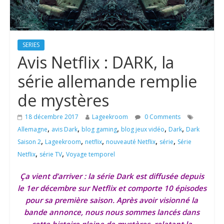
SERIES
Avis Netflix : DARK, la
série allemande remplie
de mystères
18 décembre 2017
Lageekroom
0 Comments
,
,
,
,
,
Allemagne
avis Dark
blog gaming
blog jeux vidéo
Dark
Dark
,
,
,
,
,
Saison 2
Lageekroom
netflix
nouveauté Netflix
série
Série
,
,
Netflix
série TV
Voyage temporel
Ça vient d’arriver : la série Dark est diffusée depuis
le 1er décembre sur Netflix et comporte 10 épisodes
pour sa première saison. Après avoir visionné la
bande annonce, nous nous sommes lancés dans