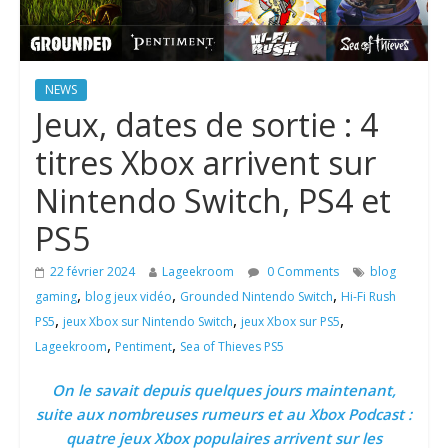
NEWS
Jeux, dates de sortie : 4
titres Xbox arrivent sur
Nintendo Switch, PS4 et
PS5
22 février 2024
Lageekroom
0 Comments
blog
,
,
,
gaming
blog jeux vidéo
Grounded Nintendo Switch
Hi-Fi Rush
,
,
,
PS5
jeux Xbox sur Nintendo Switch
jeux Xbox sur PS5
,
,
Lageekroom
Pentiment
Sea of Thieves PS5
On le savait depuis quelques jours maintenant,
suite aux nombreuses rumeurs et au Xbox Podcast :
quatre jeux Xbox populaires arrivent sur les