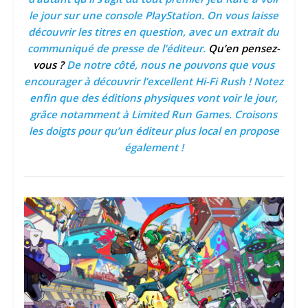
le jour sur une console PlayStation. On vous laisse
découvrir les titres en question, avec un extrait du
communiqué de presse de l’éditeur.
Qu’en pensez-
vous ?
De notre côté, nous ne pouvons que vous
encourager à découvrir l’excellent Hi-Fi Rush ! Notez
enfin que des éditions physiques vont voir le jour,
grâce notamment à Limited Run Games. Croisons
les doigts pour qu’un éditeur plus local en propose
également !