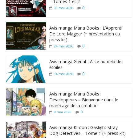
– Tomes 1 et 2
0
31 mai 2026
Avis manga Mana Books : L’Apprenti
De Lord Magear (+ présentation du
press kit)
0
24 mai 2026
Avis manga Glénat : Alice au-delà des
étoiles
0
14 mai 2026
Avis manga Mana Books :
Développeurs – Bienvenue dans le
marécage de la création
0
8 mai 2026
Avis manga Ki-oon : Gaslight Stray
Dog Detectives – Tome 1 (+ press kit)