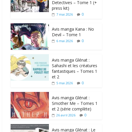
Detectives – Tome 1 (+
press kit)
0
7 mai 2026
Avis manga Kana : No
Devil – Tome 1
0
6 mai 2026
Avis manga Glénat :
Sahashi et les créatures
fantastiques – Tomes 1
et 2
0
5 mai 2026
Avis manga Glénat :
Smother Me – Tomes 1
et 2 (série complète)
0
26 avril 2026
Avis manga Glénat : Le