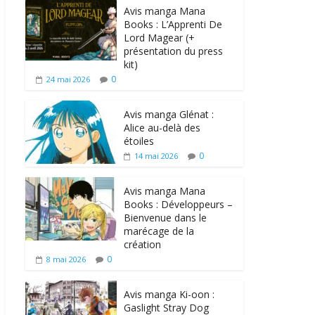
Avis manga Mana
Books : L’Apprenti De
Lord Magear (+
présentation du press
kit)
0
24 mai 2026
Avis manga Glénat :
Alice au-delà des
étoiles
0
14 mai 2026
Avis manga Mana
Books : Développeurs –
Bienvenue dans le
marécage de la
création
0
8 mai 2026
Avis manga Ki-oon :
Gaslight Stray Dog