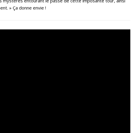
les mystères entourant le passé de cette imposante tour, ainsi
ent. » Ça donne envie !