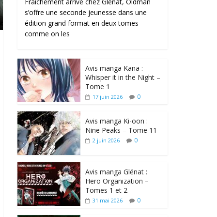
Fraîchement arrivé chez Glénat, Oldman
s’offre une seconde jeunesse dans une
édition grand format en deux tomes
comme on les
Avis manga Kana :
Whisper it in the Night –
Tome 1
0
17 juin 2026
Avis manga Ki-oon :
Nine Peaks – Tome 11
0
2 juin 2026
Avis manga Glénat :
Hero Organization –
Tomes 1 et 2
0
31 mai 2026