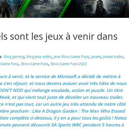
s sont les jeux à venir dans
,
,
,
,
,
blog gaming
blog jeux vidéo
jeux Xbox Game Pass
Jusant
Jusant trailer
,
,
 Game Pass
Xbox Game Pass
Xbox Game Pass 2023
urs à venir, et le service de Microsoft a décidé de mettre à
ue s’en réjouir, et nous devons avouer avoir très hâte de nous
 DON’T NOD qui mélange escalade, action et puzzle. Un titre
Week, et qui vient tout juste de dévoiler un nouveau trailer,
ce n’est pas tout, car un autre jeu très attendu de notre côté
bre prochain : Like A Dragon Gaiden : The Man Who Erased
iste complète ci-dessous, il y en a pour tous les goûts ! Notez
imate peuvent découvrir EA Sports WRC pendant 5 heures à