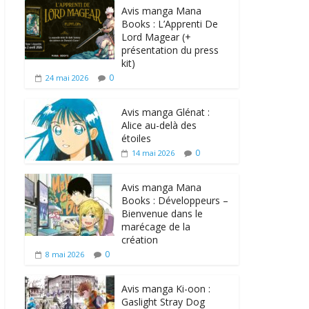
Avis manga Mana
Books : L’Apprenti De
Lord Magear (+
présentation du press
kit)
0
24 mai 2026
Avis manga Glénat :
Alice au-delà des
étoiles
0
14 mai 2026
Avis manga Mana
Books : Développeurs –
Bienvenue dans le
marécage de la
création
0
8 mai 2026
Avis manga Ki-oon :
Gaslight Stray Dog