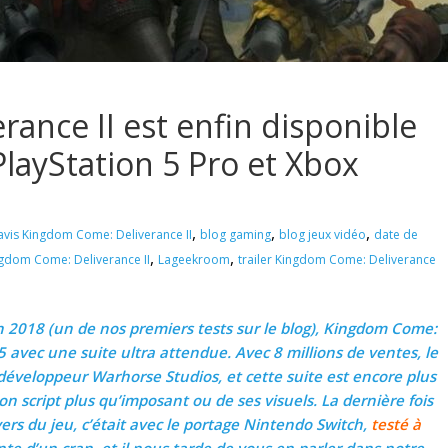
ance II est enfin disponible
PlayStation 5 Pro et Xbox
,
,
,
avis Kingdom Come: Deliverance II
blog gaming
blog jeux vidéo
date de
,
,
gdom Come: Deliverance II
Lageekroom
trailer Kingdom Come: Deliverance
n 2018 (un de nos premiers tests sur le blog), Kingdom Come:
5 avec une suite ultra attendue. Avec 8 millions de ventes, le
développeur Warhorse Studios, et cette suite est encore plus
on script plus qu’imposant ou de ses visuels. La dernière fois
s du jeu, c’était avec le portage Nintendo Switch,
testé à
nte d’un cran, et il nous tarde de vous en parler dans notre