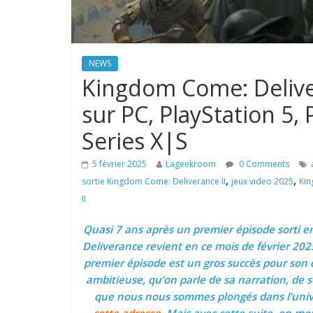
NEWS
Kingdom Come: Deliver
sur PC, PlayStation 5, 
Series X|S
5 février 2025
Lageekroom
0 Comments
,
,
sortie Kingdom Come: Deliverance II
jeux video 2025
Kin
II
Quasi 7 ans après un premier épisode sorti e
Deliverance revient en ce mois de février 202
premier épisode est un gros succès pour son 
ambitieuse, qu’on parle de sa narration, de s
que nous nous sommes plongés dans l’univer
cette adresse
. Mais avec cette suite, on mo