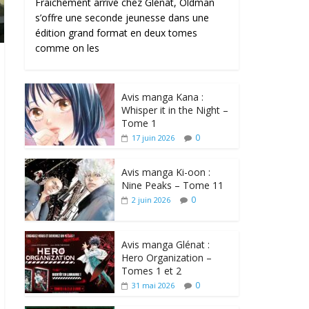
Fraîchement arrivé chez Glénat, Oldman
s’offre une seconde jeunesse dans une
édition grand format en deux tomes
comme on les
Avis manga Kana :
Whisper it in the Night –
Tome 1
0
17 juin 2026
Avis manga Ki-oon :
Nine Peaks – Tome 11
0
2 juin 2026
Avis manga Glénat :
Hero Organization –
Tomes 1 et 2
0
31 mai 2026