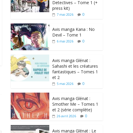
Detectives – Tome 1 (+
press kit)
0
7 mai 2026
Avis manga Kana : No
Devil – Tome 1
0
6 mai 2026
Avis manga Glénat :
Sahashi et les créatures
fantastiques – Tomes 1
et 2
0
5 mai 2026
Avis manga Glénat :
Smother Me – Tomes 1
et 2 (série complète)
0
26 avril 2026
Avis manga Glénat : Le