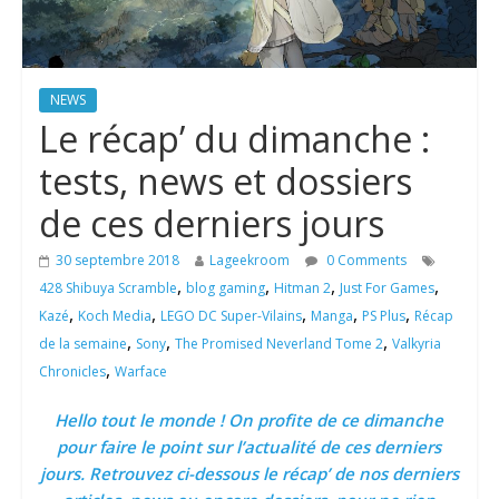
NEWS
Le récap’ du dimanche :
tests, news et dossiers
de ces derniers jours
30 septembre 2018
Lageekroom
0 Comments
,
,
,
,
428 Shibuya Scramble
blog gaming
Hitman 2
Just For Games
,
,
,
,
,
Kazé
Koch Media
LEGO DC Super-Vilains
Manga
PS Plus
Récap
,
,
,
de la semaine
Sony
The Promised Neverland Tome 2
Valkyria
,
Chronicles
Warface
Hello tout le monde ! On profite de ce dimanche
pour faire le point sur l’actualité de ces derniers
jours. Retrouvez ci-dessous le récap’ de nos derniers