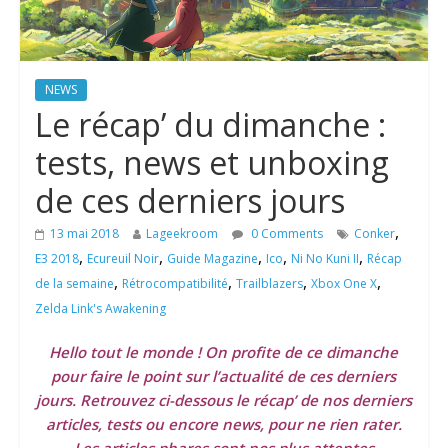
NEWS
Le récap’ du dimanche :
tests, news et unboxing
de ces derniers jours
,
13 mai 2018
Lageekroom
0 Comments
Conker
,
,
,
,
,
E3 2018
Ecureuil Noir
Guide Magazine
Ico
Ni No Kuni II
Récap
,
,
,
,
de la semaine
Rétrocompatibilité
Trailblazers
Xbox One X
Zelda Link's Awakening
Hello tout le monde ! On profite de ce dimanche
pour faire le point sur l’actualité de ces derniers
jours. Retrouvez ci-dessous le récap’ de nos derniers
articles, tests ou encore news, pour ne rien rater.