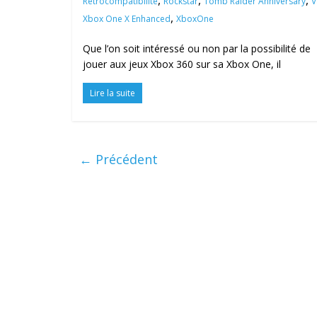
,
,
,
Rétrocompatibilité
Rockstar
Tomb Raider Anniversary
V
,
Xbox One X Enhanced
XboxOne
Que l’on soit intéressé ou non par la possibilité de
jouer aux jeux Xbox 360 sur sa Xbox One, il
Lire la suite
← Précédent