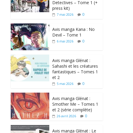
Detectives – Tome 1 (+
press kit)
0
7 mai 2026
Avis manga Kana : No
Devil – Tome 1
0
6 mai 2026
Avis manga Glénat :
Sahashi et les créatures
fantastiques – Tomes 1
et 2
0
5 mai 2026
Avis manga Glénat :
Smother Me – Tomes 1
et 2 (série complète)
0
26 avril 2026
Avis manga Glénat : Le