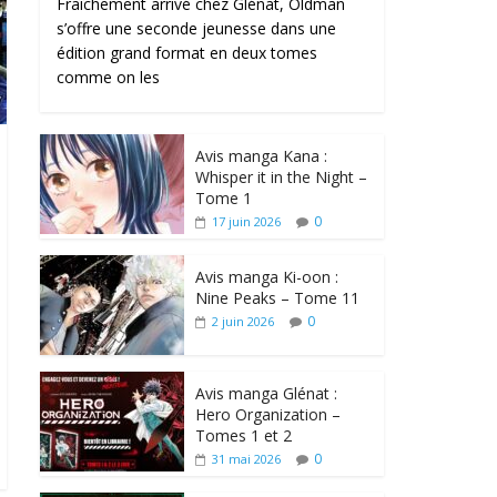
Fraîchement arrivé chez Glénat, Oldman
s’offre une seconde jeunesse dans une
édition grand format en deux tomes
comme on les
Avis manga Kana :
Whisper it in the Night –
Tome 1
0
17 juin 2026
Avis manga Ki-oon :
Nine Peaks – Tome 11
0
2 juin 2026
Avis manga Glénat :
Hero Organization –
Tomes 1 et 2
0
31 mai 2026