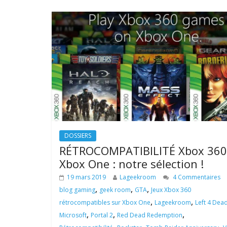
DOSSIERS
RÉTROCOMPATIBILITÉ Xbox 360
Xbox One : notre sélection !
19 mars 2019
Lageekroom
4 Commentaires
,
,
,
blog gaming
geek room
GTA
Jeux Xbox 360
,
,
rétrocompatibles sur Xbox One
Lageekroom
Left 4 Dea
,
,
,
Microsoft
Portal 2
Red Dead Redemption