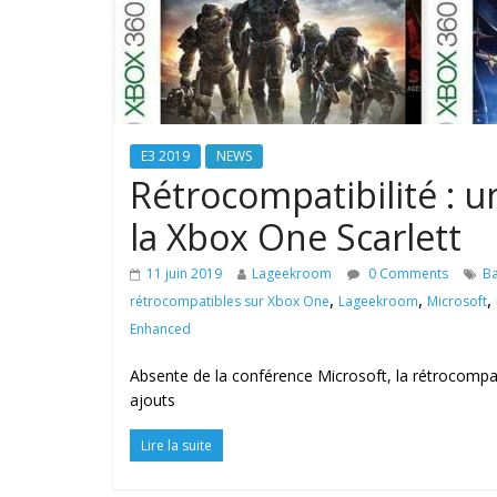
E3 2019
NEWS
Rétrocompatibilité : un
la Xbox One Scarlett
11 juin 2019
Lageekroom
0 Comments
Ba
,
,
,
rétrocompatibles sur Xbox One
Lageekroom
Microsoft
Enhanced
Absente de la conférence Microsoft, la rétrocompatib
ajouts
Lire la suite