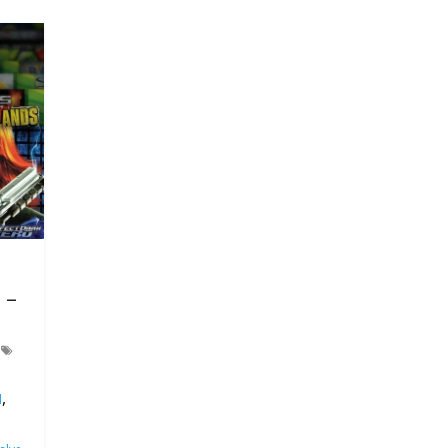
 –
,
d