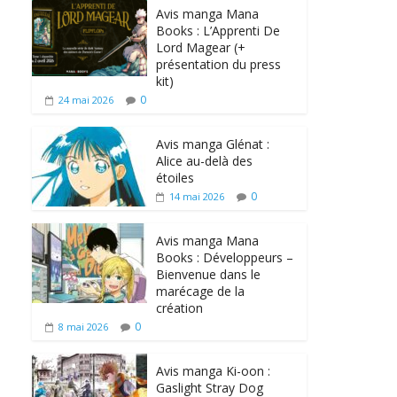
Avis manga Mana
Books : L’Apprenti De
Lord Magear (+
présentation du press
kit)
0
24 mai 2026
Avis manga Glénat :
Alice au-delà des
étoiles
0
14 mai 2026
Avis manga Mana
Books : Développeurs –
Bienvenue dans le
marécage de la
création
0
8 mai 2026
Avis manga Ki-oon :
Gaslight Stray Dog