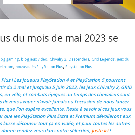
Plus du mois de mai 2023 se
,
,
,
,
,
log gaming
blog jeux vidéo
Chivalry 2
Descenders
Grid Legends
jeux du
,
,
eekroom
nouveautés PlayStation Plus
Playstation Plus
lus ! Les joueurs PlayStation 4 et PlayStation 5 pourront
tir du 2 mai et jusqu’au 5 juin 2023, les jeux Chivalry 2, GRID
, en vélo, et combats épiques au temps des chevaliers sont
 devons avouer n’avoir jamais eu l’occasion de nous lancer
e, que l’on espère excellente. Reste à savoir si ces jeux vous
er que les PlayStation Plus Extra et Premium dévoileront eux
 laisse découvrir tout ça en vidéo, et pour toutes les autres
s donne rendez-vous dans notre sélection,
juste ici
!