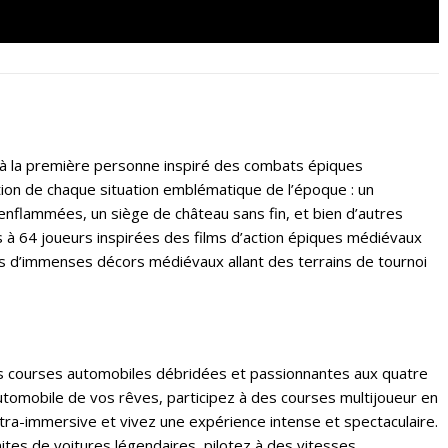
ue à la première personne inspiré des combats épiques
tion de chaque situation emblématique de l’époque : un
enflammées, un siège de château sans fin, et bien d’autres
 à 64 joueurs inspirées des films d’action épiques médiévaux
ans d’immenses décors médiévaux allant des terrains de tournoi
s courses automobiles débridées et passionnantes aux quatre
tomobile de vos rêves, participez à des courses multijoueur en
ltra-immersive et vivez une expérience intense et spectaculaire.
ites de voitures légendaires, pilotez à des vitesses