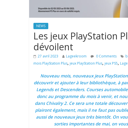
NEWS
Les jeux PlayStation 
dévoilent
27 avril 2023
Lageekroom
0 Comments
b
,
,
,
mois PlayStation Plus
jeux PlayStation Plus
jeux PS5
Lag
Nouveau mois, nouveaux jeux PlayStation P
découvrir et ajouter à leur bibliothèque, à par
Legends et Descenders. Courses automobiles
donc au programme du mois à venir, et nous
dans Chivalry 2. Ce sera une totale découvert
plairont également, mais il ne faut pas oubli
aussi de nouveaux jeux très bientôt. On vous
sorties importantes de mai, on vou