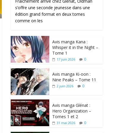
Fraîchement arrivé chez Glénat, Oldman
s’offre une seconde jeunesse dans une
édition grand format en deux tomes
comme on les
Avis manga Kana :
Whisper it in the Night –
Tome 1
0
17 juin 2026
Avis manga Ki-oon :
Nine Peaks – Tome 11
0
2 juin 2026
Avis manga Glénat :
Hero Organization –
Tomes 1 et 2
0
31 mai 2026