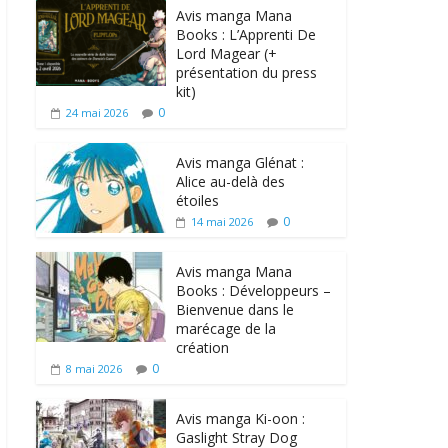
Avis manga Mana
Books : L’Apprenti De
Lord Magear (+
présentation du press
kit)
0
24 mai 2026
Avis manga Glénat :
Alice au-delà des
étoiles
0
14 mai 2026
Avis manga Mana
Books : Développeurs –
Bienvenue dans le
marécage de la
création
0
8 mai 2026
Avis manga Ki-oon :
Gaslight Stray Dog