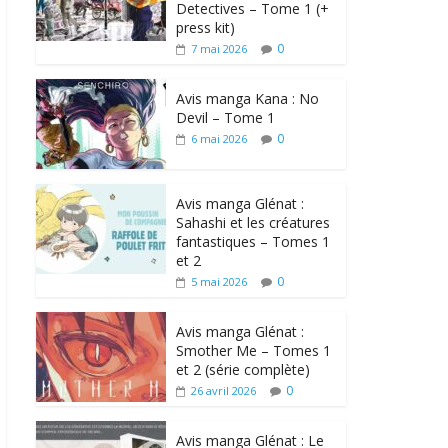
Detectives – Tome 1 (+
press kit)
0
7 mai 2026
Avis manga Kana : No
Devil – Tome 1
0
6 mai 2026
Avis manga Glénat :
Sahashi et les créatures
fantastiques – Tomes 1
et 2
0
5 mai 2026
Avis manga Glénat :
Smother Me – Tomes 1
et 2 (série complète)
0
26 avril 2026
Avis manga Glénat : Le