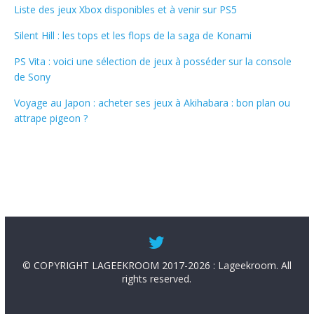
Liste des jeux Xbox disponibles et à venir sur PS5
Silent Hill : les tops et les flops de la saga de Konami
PS Vita : voici une sélection de jeux à posséder sur la console
de Sony
Voyage au Japon : acheter ses jeux à Akihabara : bon plan ou
attrape pigeon ?
© COPYRIGHT LAGEEKROOM 2017-2026 : Lageekroom. All
rights reserved.