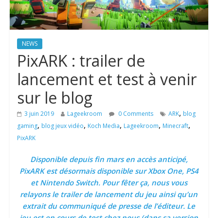
NEWS
PixARK : trailer de
lancement et test à venir
sur le blog
,
3 juin 2019
Lageekroom
0 Comments
ARK
blog
,
,
,
,
,
gaming
blog jeux vidéo
Koch Media
Lageekroom
Minecraft
PixARK
Disponible depuis fin mars en accès anticipé,
PixARK est désormais disponible sur Xbox One, PS4
et Nintendo Switch. Pour fêter ça, nous vous
relayons le trailer de lancement du jeu ainsi qu’un
extrait du communiqué de presse de l’éditeur. Le
jeu est en cours de test chez nous (dans sa version