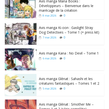
Avis manga Mana Books :
Développeurs – Bienvenue dans le
marécage de la création
0
8 mai 2026
Avis manga Ki-oon : Gaslight Stray
Dog Detectives – Tome 1 (+ press kit)
0
7 mai 2026
Avis manga Kana : No Devil – Tome 1
0
6 mai 2026
Avis manga Glénat : Sahashi et les
créatures fantastiques – Tomes 1 et 2
0
5 mai 2026
Avis manga Glénat : Smother Me –
Tomes 1 et 2 (série complète)