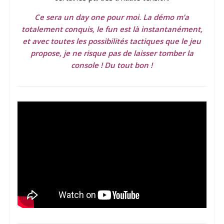
Ce sera un day one pour moi. La démo m’a
totalement conquis, le fun est là instantanément,
et avec toutes les possibilités tactiques que le jeu
propose, je ne risque pas de laisser tomber la
console !
Du tout bon !