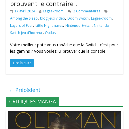
prouvent le contraire !
17 avril 2024
Lageekroom
2 Commentaires
,
,
,
,
Among the Sleep
blog jeux vidéo
Doom Switch
Lageekroom
,
,
,
Layers of Fear
Little Nightmares
Nintendo Switch
Nintendo
,
Switch jeu d'horreur
Outlast
Votre meilleur pote vous rabâche que la Switch, c’est pour
les gamins ? Vous voulez lui prouver que la console
Lire la suite
← Précédent
CRITIQUES MANGA