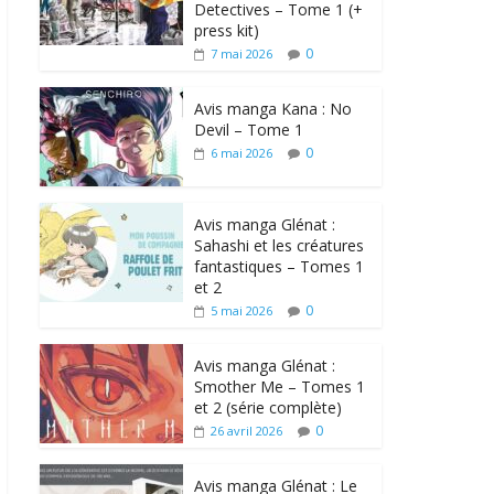
Detectives – Tome 1 (+
press kit)
0
7 mai 2026
Avis manga Kana : No
Devil – Tome 1
0
6 mai 2026
Avis manga Glénat :
Sahashi et les créatures
fantastiques – Tomes 1
et 2
0
5 mai 2026
Avis manga Glénat :
Smother Me – Tomes 1
et 2 (série complète)
0
26 avril 2026
Avis manga Glénat : Le