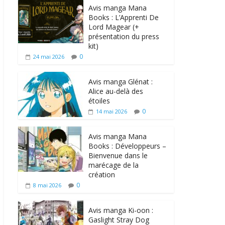
Avis manga Mana
Books : L’Apprenti De
Lord Magear (+
présentation du press
kit)
0
24 mai 2026
Avis manga Glénat :
Alice au-delà des
étoiles
0
14 mai 2026
Avis manga Mana
Books : Développeurs –
Bienvenue dans le
marécage de la
création
0
8 mai 2026
Avis manga Ki-oon :
Gaslight Stray Dog