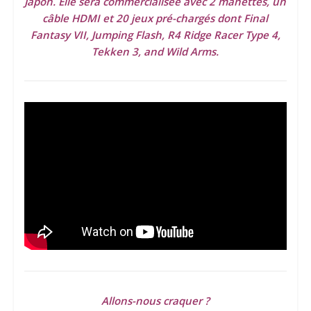
Japon. Elle sera commercialisée avec 2 manettes, un
câble HDMI et 20 jeux pré-chargés dont Final
Fantasy VII, Jumping Flash, R4 Ridge Racer Type 4,
Tekken 3, and Wild Arms.
Allons-nous craquer ?