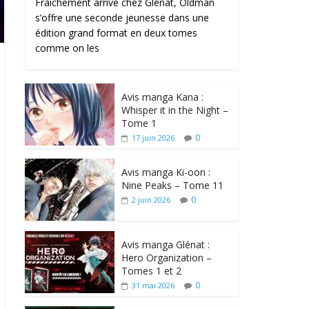
Fraîchement arrivé chez Glénat, Oldman
s’offre une seconde jeunesse dans une
édition grand format en deux tomes
comme on les
Avis manga Kana :
Whisper it in the Night –
Tome 1
0
17 juin 2026
Avis manga Ki-oon :
Nine Peaks – Tome 11
0
2 juin 2026
Avis manga Glénat :
Hero Organization –
Tomes 1 et 2
0
31 mai 2026