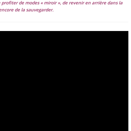
 profiter de modes « miroir », de revenir en arrière dans la
encore de la sauvegarder.