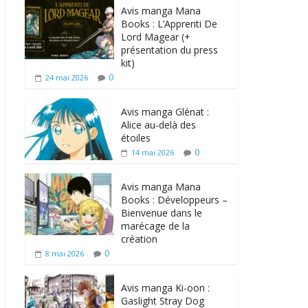
Avis manga Mana
Books : L’Apprenti De
Lord Magear (+
présentation du press
kit)
0
24 mai 2026
Avis manga Glénat :
Alice au-delà des
étoiles
0
14 mai 2026
Avis manga Mana
Books : Développeurs –
Bienvenue dans le
marécage de la
création
0
8 mai 2026
Avis manga Ki-oon :
Gaslight Stray Dog