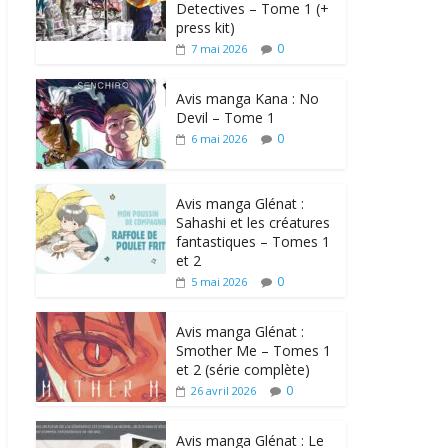
Detectives – Tome 1 (+
press kit)
0
7 mai 2026
Avis manga Kana : No
Devil – Tome 1
0
6 mai 2026
Avis manga Glénat :
Sahashi et les créatures
fantastiques – Tomes 1
et 2
0
5 mai 2026
Avis manga Glénat :
Smother Me – Tomes 1
et 2 (série complète)
0
26 avril 2026
Avis manga Glénat : Le