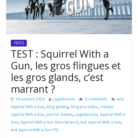
TESTS
TEST : Squirrel With a
Gun, les gros flingues et
les gros glands, c’est
marrant ?
18 octobre 2024
Lageekroom
0 Comments
avis
,
,
,
Squirrel With a Gun
blog gaming
blog jeux vidéo
critique
,
,
,
Squirrel With a Gun
Just For Games
Lageekroom
Squirrel With a
,
,
,
Gun
Squirrel With a Gun Xbox Series X
test Squirrel With a Gun
test Squirrel With a Gun PS5