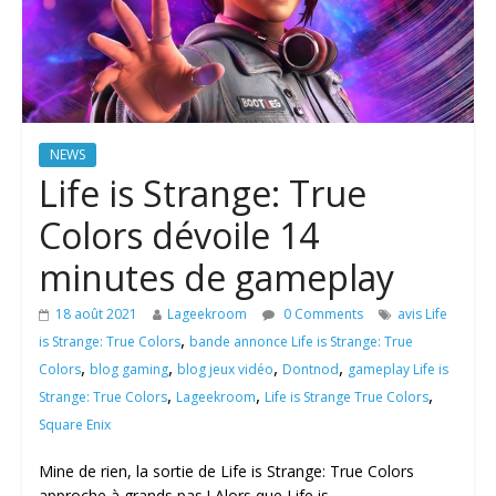
NEWS
Life is Strange: True
Colors dévoile 14
minutes de gameplay
18 août 2021
Lageekroom
0 Comments
avis Life
,
is Strange: True Colors
bande annonce Life is Strange: True
,
,
,
,
Colors
blog gaming
blog jeux vidéo
Dontnod
gameplay Life is
,
,
,
Strange: True Colors
Lageekroom
Life is Strange True Colors
Square Enix
Mine de rien, la sortie de Life is Strange: True Colors
approche à grands pas ! Alors que Life is