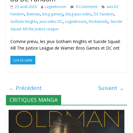
23 août 2020
Lageekroom
0 Comments
avis DC
,
,
,
,
,
Fandom
Batman
blog gaming
blog jeux vidéo
DC Fandom
,
,
,
,
Gotham Knights
jeux vidéo DC
Lageekroom
Rocksteady
Suicide
Squad: Kill the Justice League
Comme prévu, les jeux Gotham Knights et Suicide Squad:
Kill The Justice League de Warner Bros Games et DC ont
Lire la suite
← Précédent
Suivant →
CRITIQUES MANGA