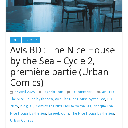
BD
COMICS
Avis BD : The Nice House
by the Sea – Cycle 2,
première partie (Urban
Comics)
27 avril 2025
Lageekroom
0 Comments
avis BD
,
,
The Nice House by the Sea
avis The Nice House by the Sea
BD
,
,
,
2025
blog BD
Comics The Nice House by the Sea
critique The
,
,
,
Nice House by the Sea
Lageekroom
The Nice House by the Sea
Urban Comics