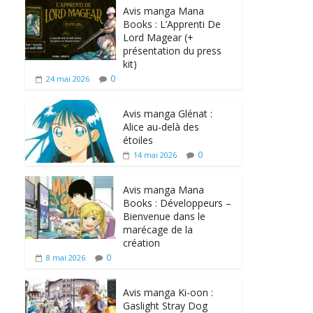
Avis manga Mana
Books : L’Apprenti De
Lord Magear (+
présentation du press
kit)
0
24 mai 2026
Avis manga Glénat :
Alice au-delà des
étoiles
0
14 mai 2026
Avis manga Mana
Books : Développeurs –
Bienvenue dans le
marécage de la
création
0
8 mai 2026
Avis manga Ki-oon :
Gaslight Stray Dog