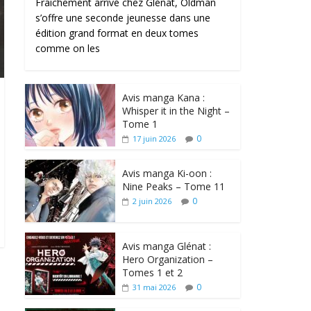
Fraîchement arrivé chez Glénat, Oldman
s’offre une seconde jeunesse dans une
édition grand format en deux tomes
comme on les
Avis manga Kana :
Whisper it in the Night –
Tome 1
0
17 juin 2026
Avis manga Ki-oon :
Nine Peaks – Tome 11
0
2 juin 2026
Avis manga Glénat :
Hero Organization –
Tomes 1 et 2
0
31 mai 2026