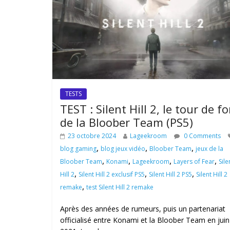
TESTS
TEST : Silent Hill 2, le tour de fo
de la Bloober Team (PS5)
23 octobre 2024
Lageekroom
0 Comments
,
,
,
blog gaming
blog jeux vidéo
Bloober Team
jeux de la
,
,
,
,
Bloober Team
Konami
Lageekroom
Layers of Fear
Sile
,
,
,
Hill 2
Silent Hill 2 exclusif PS5
Silent Hill 2 PS5
Silent Hill 2
,
remake
test Silent Hill 2 remake
Après des années de rumeurs, puis un partenariat
officialisé entre Konami et la Bloober Team en juin