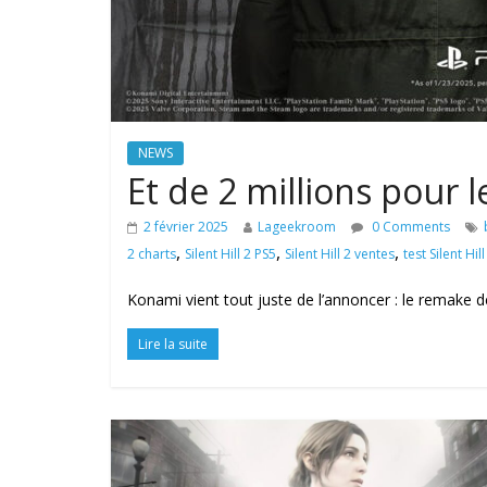
NEWS
Et de 2 millions pour l
2 février 2025
Lageekroom
0 Comments
,
,
,
2 charts
Silent Hill 2 PS5
Silent Hill 2 ventes
test Silent Hill
Konami vient tout juste de l’annoncer : le remake de 
Lire la suite