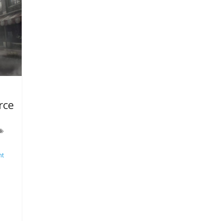
rce
nt