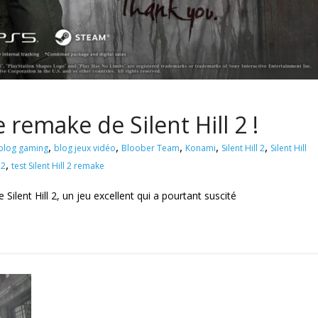
e remake de Silent Hill 2 !
,
,
,
,
,
blog gaming
blog jeux vidéo
Bloober Team
Konami
Silent Hill 2
Silent Hill
,
 2
test Silent Hill 2 remake
Silent Hill 2, un jeu excellent qui a pourtant suscité