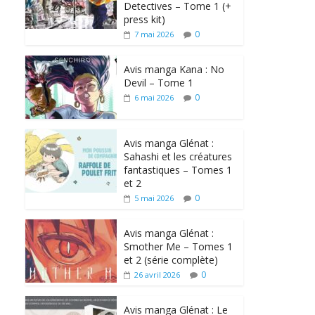
Detectives – Tome 1 (+
press kit)
0
7 mai 2026
Avis manga Kana : No
Devil – Tome 1
0
6 mai 2026
Avis manga Glénat :
Sahashi et les créatures
fantastiques – Tomes 1
et 2
0
5 mai 2026
Avis manga Glénat :
Smother Me – Tomes 1
et 2 (série complète)
0
26 avril 2026
Avis manga Glénat : Le