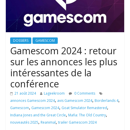
DOSSIERS
GAMESCOM
Gamescom 2024 : retour
sur les annonces les plus
intéressantes de la
conférence
21 août 2024
Lageekroom
0 Comments
,
,
,
annonces Gamescom 2024
avis Gamescom 2024
Borderlands 4
,
,
,
Gamescom
Gamescom 2024
Goat Simulator Remastered
,
,
Indiana Jones and the Great Circle
Mafia: The Old Country
,
,
nouveautés 2025
Reanimal
trailer Gamescom 2024