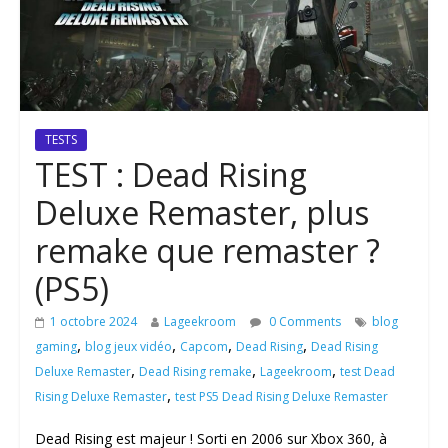
TESTS
TEST : Dead Rising
Deluxe Remaster, plus
remake que remaster ?
(PS5)
1 octobre 2024
Lageekroom
0 Comments
blog
,
,
,
,
gaming
blog jeux vidéo
Capcom
Dead Rising
Dead Rising
,
,
,
Deluxe Remaster
Dead Rising remake
Lageekroom
test Dead
,
Rising Deluxe Remaster
test PS5 Dead Rising Deluxe Remaster
Dead Rising est majeur ! Sorti en 2006 sur Xbox 360, à