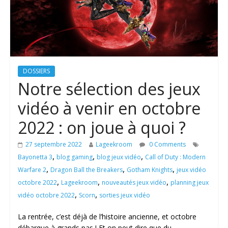
DOSSIERS
Notre sélection des jeux
vidéo à venir en octobre
2022 : on joue à quoi ?
27 septembre 2022
Lageekroom
0 Comments
,
,
,
Bayonetta 3
blog gaming
blog jeux vidéo
Call of Duty : Modern
,
,
,
Warfare 2
Dragon Ball the Breakers
Gotham Knights
jeux vidéo
,
,
,
octobre 2022
Lageekroom
nouveautés jeux vidéo
planning jeux
,
,
vidéo octobre 2022
Scorn
sorties jeux vidéo
La rentrée, c’est déjà de l’histoire ancienne, et octobre
débarque à grands pas ! Et on peut dire que du